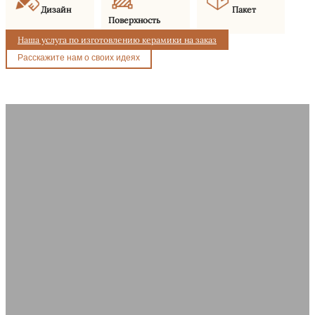
Дизайн
Пакет
Поверхность
Наша услуга по изготовлению керамики на заказ
Расскажите нам о своих идеях
Почему мы являемся вашим
лучшим выбором в качестве
производителя?
Мы предлагаем мощные возможности в области дизайна и
производства для поставки высококачественных керамических
аксессуаров для ванных комнат. Благодаря надежному мастерству и
поддержке OEM/ODM, Yigejia Ceramics является вашим надежным
партнером в производстве керамики премиум-класса.
1. Инновационный дизайн
2. Поддержка OEM/ODM