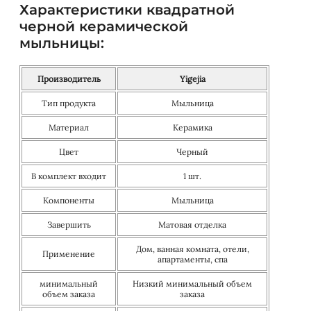
Характеристики квадратной
черной керамической
мыльницы:
Производитель
Yigejia
Тип продукта
Мыльница
Материал
Керамика
Цвет
Черный
В комплект входит
1 шт.
Компоненты
Мыльница
Завершить
Матовая отделка
Дом, ванная комната, отели,
Применение
апартаменты, спа
минимальный
Низкий минимальный объем
объем заказа
заказа