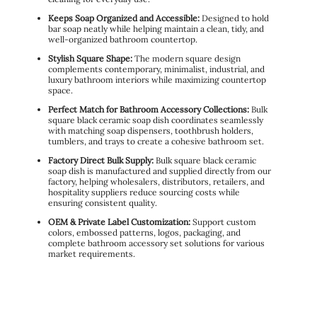
Keeps Soap Organized and Accessible:
Designed to hold
bar soap neatly while helping maintain a clean, tidy, and
well-organized bathroom countertop.
Stylish Square Shape:
The modern square design
complements contemporary, minimalist, industrial, and
luxury bathroom interiors while maximizing countertop
space.
Perfect Match for Bathroom Accessory Collections:
Bulk
square black ceramic soap dish coordinates seamlessly
with matching soap dispensers, toothbrush holders,
tumblers, and trays to create a cohesive bathroom set.
Factory Direct Bulk Supply:
Bulk square black ceramic
soap dish is manufactured and supplied directly from our
factory, helping wholesalers, distributors, retailers, and
hospitality suppliers reduce sourcing costs while
ensuring consistent quality.
OEM & Private Label Customization:
Support custom
colors, embossed patterns, logos, packaging, and
complete bathroom accessory set solutions for various
market requirements.