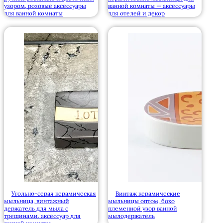
узором, розовые аксессуары
ванной комнаты — аксессуары
для ванной комнаты
для отелей и декор
Угольно-серая керамическая
Винтаж керамические
мыльница, винтажный
мыльницы оптом, бохо
держатель для мыла с
племенной узор ванной
трещинами, аксессуар для
мылодержатель