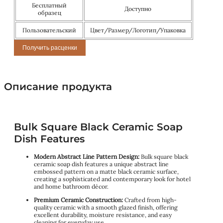
Бесплатный
Доступно
образец
Пользовательский
Цвет/Размер/Логотип/Упаковка
Получить расценки
Описание продукта
Bulk Square Black Ceramic Soap
Dish Features
Modern Abstract Line Pattern Design:
Bulk square black
ceramic soap dish features a unique abstract line
embossed pattern on a matte black ceramic surface,
creating a sophisticated and contemporary look for hotel
and home bathroom décor.
Premium Ceramic Construction:
Crafted from high-
quality ceramic with a smooth glazed finish, offering
excellent durability, moisture resistance, and easy
cleaning for everyday use.