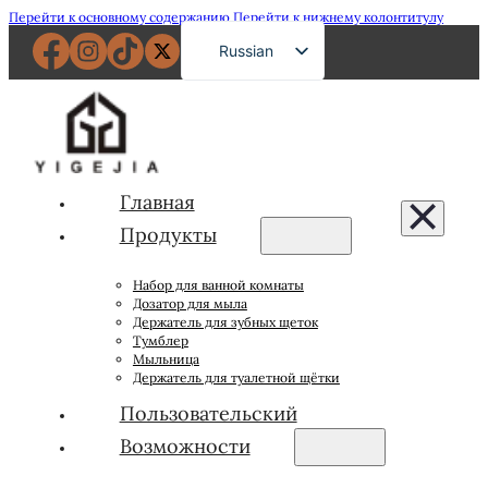
Перейти к основному содержанию
Перейти к нижнему колонтитулу
Russian
English
French
German
Spanish
Главная
Portuguese
Продукты
Japanese
Набор для ванной комнаты
Arabic
Дозатор для мыла
Держатель для зубных щеток
Тумблер
Мыльница
Держатель для туалетной щётки
Пользовательский
Возможности