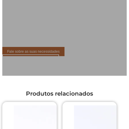
5. Qualidade artesanal
6. Ampla gama de produtos
Texturas únicas feitas por
Mais de 5000 estilos para um
artesãos
abastecimento completo
7. Exportação global
8. Suporte para MOQ baixo
Fornecedor de confiança para
Fresco, artesanal e amigável para
compradores em todo o mundo
o lançamento de novos produtos
com estética
Fale sobre as suas necessidades
Mais soluções personalizadas
Produtos relacionados