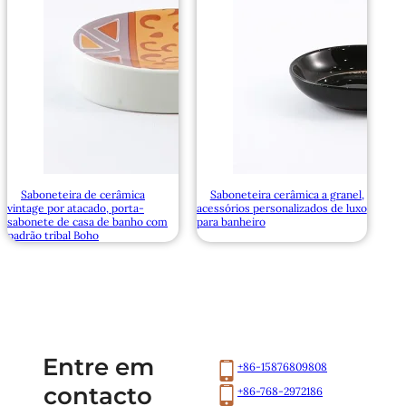
Saboneteira de cerâmica
Saboneteira cerâmica a granel,
vintage por atacado, porta-
acessórios personalizados de luxo
sabonete de casa de banho com
para banheiro
padrão tribal Boho
Entre em
+86-15876809808
contacto
+86-768-2972186