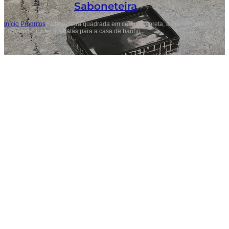
Saboneteira
Início
/
Produtos
/
Saboneteira quadrada em cerâmica preta, a granel, com
padrão de linhas abstratas para a casa de banho