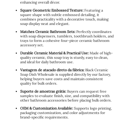
enhancing overall décor.
Square Geometric Embossed Texture:
Featuring a
square shape with subtle embossed detailing, it
combines practicality with a decorative touch, making
soap display neat and elegant.
Matches Ceramic Bathroom Sets:
Perfectly coordinates
with soap dispensers, tumblers, toothbrush holders, and
trays to form a cohesive four-piece ceramic bathroom
accessory set.
Durable Ceramic Material & Practical Use:
Made of high-
quality ceramic, this soap tray is sturdy, easy to clean,
and ideal for daily bathroom use.
Vantagem de atacado direto da fábrica:
Black Ceramic
Soap Dish Wholesale is supplied directly by our factory,
helping buyers save costs and maintain consistent
quality for bulk orders.
Suporte de amostras grátis:
Buyers can request free
samples to evaluate finish, size, and compatibility with
other bathroom accessories before placing bulk orders.
OEM & Customization Available:
Supports logo printing,
packaging customization, and color adjustments for
brand-specific requirements.