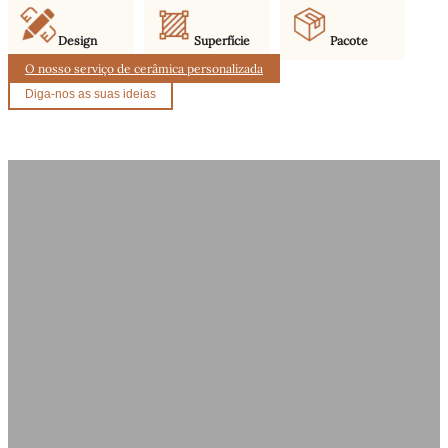
Design
Superfície
Pacote
O nosso serviço de cerâmica personalizada
Diga-nos as suas ideias
Por que somos a sua melhor escolha
como fabricante?
Oferecemos fortes capacidades de design e produção para fornecer
acessórios cerâmicos de alta qualidade para casas de banho. Com um
trabalho artesanal fiável e suporte OEM/ODM, a Yigejia Ceramics é o
seu parceiro de confiança na fabricação de cerâmica premium.
1. Design inovador
2. Suporte OEM/ODM
Estética fresca e artesanal em
Soluções flexíveis para as suas
cerâmica
ideias