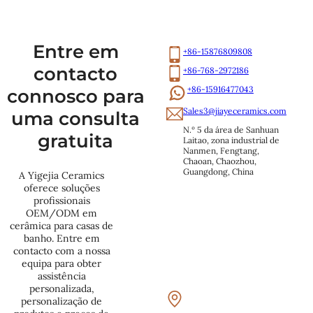
Entre em
+86-15876809808
contacto
+86-768-2972186
+86-15916477043
connosco para
Sales3@jiayeceramics.com
uma consulta
N.º 5 da área de Sanhuan 
gratuita
Laitao, zona industrial de 
Nanmen, Fengtang, 
Chaoan, Chaozhou, 
Guangdong, China
A Yigejia Ceramics
oferece soluções
profissionais
OEM/ODM em
cerâmica para casas de
banho. Entre em
contacto com a nossa
equipa para obter
assistência
personalizada,
personalização de