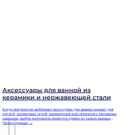
Аксессуары для ванной из
керамики и нержавеющей стали
Когда покупатели выбирают аксессуары для ванных комнат для
отелей, розничных сетей, импортеров или проектов с оптовыми
заказами, выбор материала является одним из самых важных
решений. Дозатор для мыла, подставка для зубных щеток, стакан,
Читать дальше →
мыльница или держатель для туалетной щётки могут казаться
мелкими предметами, но они влияют на общую атмосферу ванной