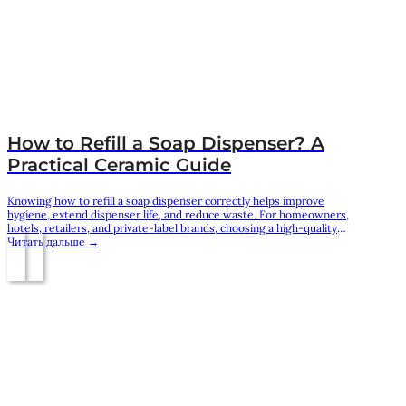
How to Refill a Soap Dispenser? A
Practical Ceramic Guide
Knowing how to refill a soap dispenser correctly helps improve
hygiene, extend dispenser life, and reduce waste. For homeowners,
hotels, retailers, and private-label brands, choosing a high-quality
ceramic soap dispenser is just as important as using the right refill
Читать дальше →
method. Yigejia Ceramics specializes in manufacturing premium
ceramic bathroom accessories with OEM/ODM services, helping
global brands…