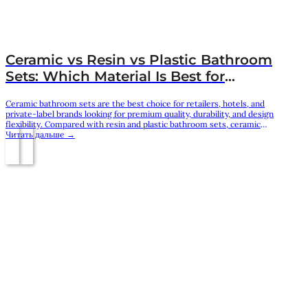
Ceramic vs Resin vs Plastic Bathroom
Sets: Which Material Is Best for
Retailers?
Ceramic bathroom sets are the best choice for retailers, hotels, and
private-label brands looking for premium quality, durability, and design
flexibility. Compared with resin and plastic bathroom sets, ceramic
offers a more elegant appearance, stronger brand value, and better
Читать дальше →
long-term performance. As a professional ceramic bathroom set
manufacturer, Yigejia Ceramics provides high-quality ceramic
bathroom accessories…