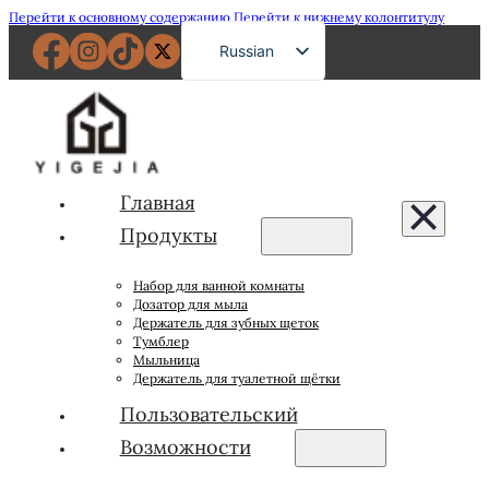
Перейти к основному содержанию
Перейти к нижнему колонтитулу
Russian
English
French
German
Spanish
Главная
Portuguese
Продукты
Japanese
Набор для ванной комнаты
Arabic
Дозатор для мыла
Держатель для зубных щеток
Тумблер
Мыльница
Держатель для туалетной щётки
Пользовательский
Возможности