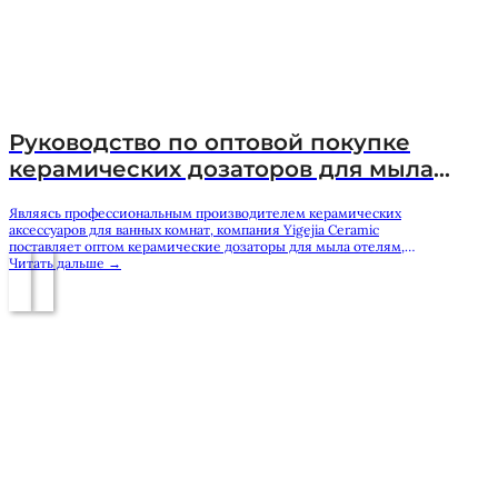
Руководство по оптовой покупке
керамических дозаторов для мыла:
как выбрать надежного поставщика
Являясь профессиональным производителем керамических
аксессуаров для ванных комнат, компания Yigejia Ceramic
поставляет оптом керамические дозаторы для мыла отелям,
розничным продавцам, дистрибьюторам, импортерам и брендам,
Читать дальше →
выпускающим продукцию под собственной торговой маркой, по
всему миру. Для покупателей в сегменте B2B выбор подходящего
поставщика керамических дозаторов для мыла зависит не только
от цены. Важны также качество материалов, единообразие дизайна,
рабочие характеристики насоса, возможность индивидуальной
настройки, безопасность упаковки и стабильность поставок…