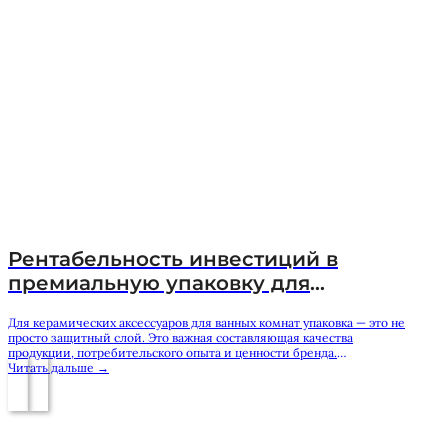
Рентабельность инвестиций в
премиальную упаковку для
керамических аксессуаров для
Для керамических аксессуаров для ванных комнат упаковка — это не
ванной комнаты
просто защитный слой. Это важная составляющая качества
продукции, потребительского опыта и ценности бренда.
Независимо от того, являетесь ли вы закупщиком для гостиничных
Читать дальше →
проектов, розничным продавцом товаров для ванных комнат,
оптовиком, дистрибьютором или владельцем собственной
торговой марки, правильное решение в области упаковки может
напрямую повлиять на решения о покупке, снизить риски при
транспортировке и повысить долгосрочную рентабельность. Для…