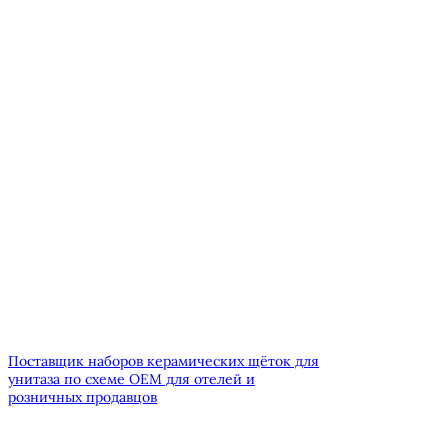
Поставщик наборов керамических щёток для
унитаза по схеме OEM для отелей и
розничных продавцов