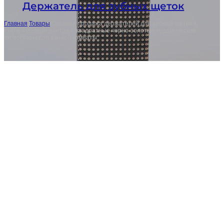
Держатель для зубных щеток
Главная
/
Товары
/
Оптовая продажа держателей для зубных щеток в
стиле «модерн-винтаж», квадратные черно-золотые керамические
аксессуары для ванной комнаты