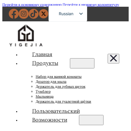
Перейти к основному содержанию
Перейти к нижнему колонтитулу
Russian
English
French
German
Spanish
Главная
Portuguese
Продукты
Japanese
Набор для ванной комнаты
Arabic
Дозатор для мыла
Держатель для зубных щеток
Тумблер
Мыльница
Держатель для туалетной щётки
Пользовательский
Возможности