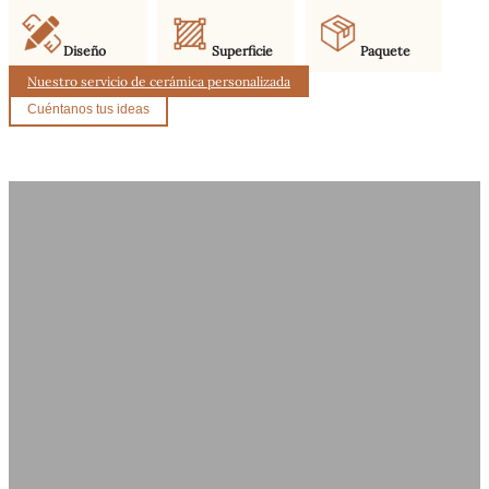
Diseño
Superficie
Paquete
Nuestro servicio de cerámica personalizada
Cuéntanos tus ideas
¿Por qué somos su mejor opción
como fabricante?
Ofrecemos sólidas capacidades de diseño y producción para
suministrar accesorios de baño de cerámica de alta calidad. Con una
artesanía fiable y asistencia OEM/ODM, Yigejia Ceramics es su socio
de confianza en la fabricación de cerámica de primera calidad.
1. Diseño innovador
2. Compatible con
Estética fresca y artesanal en
OEM/ODM
cerámica.
Soluciones flexibles para tus ideas