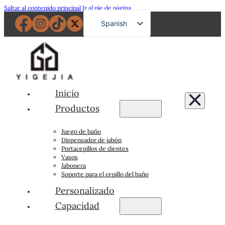
Saltar al contenido principal
Ir al pie de página
Spanish
English
French
German
Russian
Inicio
Portuguese
Productos
Japanese
Juego de baño
Arabic
Dispensador de jabón
Portacepillos de dientes
Vasos
Jabonera
Soporte para el cepillo del baño
Personalizado
Capacidad