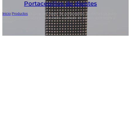
Portacepillos de dientes
Inicio
/
Productos
/
Venta al por mayor de portacepillos de dientes de estilo
vintage moderno; accesorio de baño cuadrado de cerámica en negro y
dorado