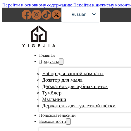
Перейти к основному содержанию
Перейти к нижнему колонт
Russian
English
French
German
Spanish
Главная
Продукты
Portuguese
Japanese
Набор для ванной комнаты
Дозатор для мыла
Arabic
Держатель для зубных щеток
Тумблер
Мыльница
Держатель для туалетной щётки
Пользовательский
Возможности