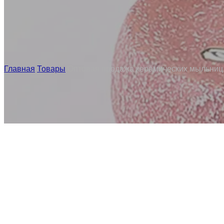
Главная
/
Товары
/
Оптовая продажа керамических мыльниц 