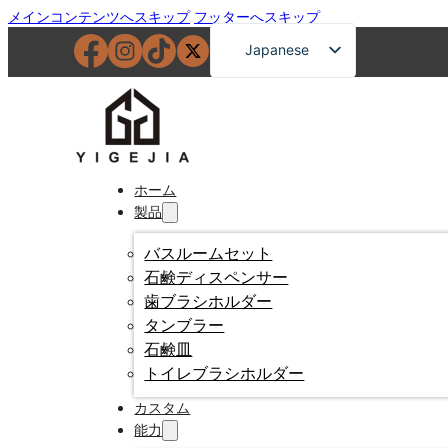
メインコンテンツへスキップ
フッターへスキップ
Japanese
English
French
German
Russian
ホーム
製品
Spanish
Portuguese
バスルームセット
石鹸ディスペンサー
Arabic
歯ブラシホルダー
タンブラー
石鹸皿
トイレブラシホルダー
カスタム
能力