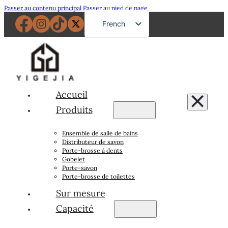
Passer au contenu principal
Passer au pied de page
French
English
German
Russian
Spanish
Accueil
Portuguese
Produits
Japanese
Ensemble de salle de bains
Arabic
Distributeur de savon
Porte-brosse à dents
Gobelet
Porte-savon
Porte-brosse de toilettes
Sur mesure
Capacité