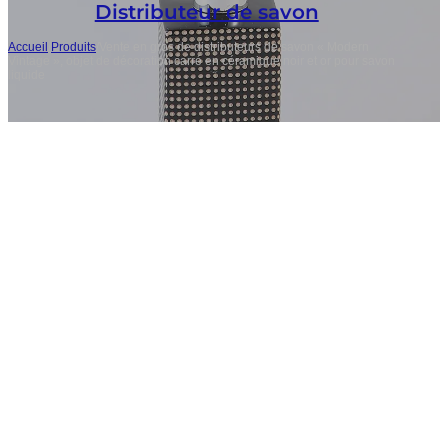
Distributeur de savon
Accueil
/
Produits
/
Vente en gros de distributeurs de savon « Modern
Vintage », objet de décoration carré en céramique noir et or pour savon
liquide