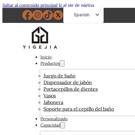
Saltar al contenido principal
Ir al pie de página
Spanish
English
French
German
Russian
Inicio
Productos
Portuguese
Japanese
Juego de baño
Dispensador de jabón
Arabic
Portacepillos de dientes
Vasos
Jabonera
Soporte para el cepillo del baño
Personalizado
Capacidad