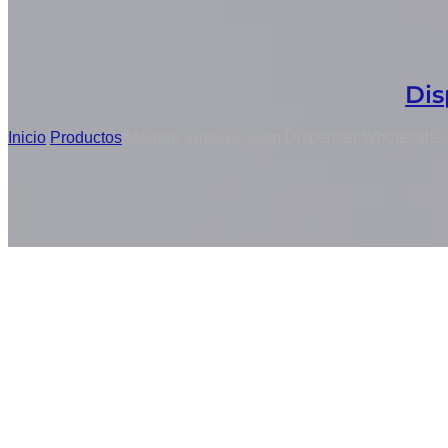
Dis
Inicio
/
Productos
/
Modern Vintage Soap Dispenser Wholesale, 