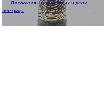
Держатель для зубных щеток
Главная
/
Товары
/
Керамический держатель для зубных щеток ручной
работы, реактивная глазурь, тиловый синий и золотой органайзер