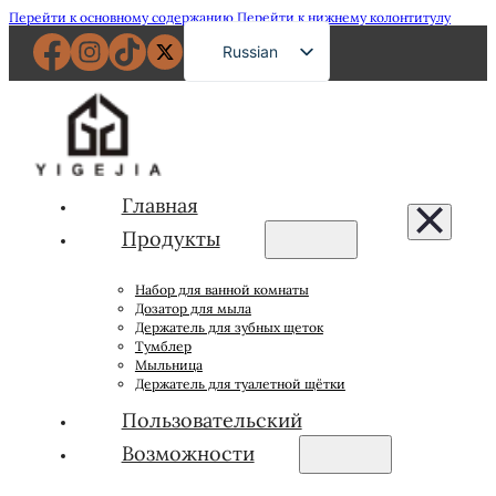
Перейти к основному содержанию
Перейти к нижнему колонтитулу
Russian
English
French
German
Spanish
Главная
Portuguese
Продукты
Japanese
Набор для ванной комнаты
Arabic
Дозатор для мыла
Держатель для зубных щеток
Тумблер
Мыльница
Держатель для туалетной щётки
Пользовательский
Возможности