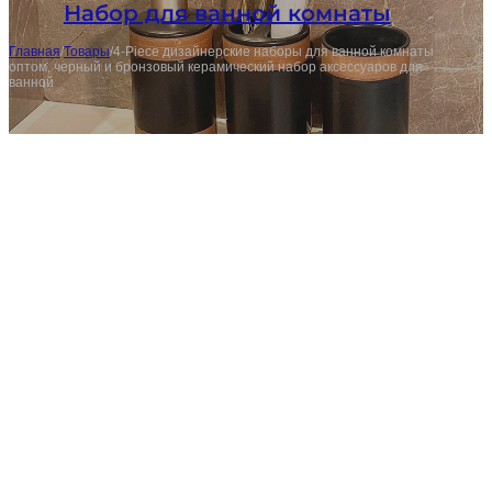
Набор для ванной комнаты
Главная
/
Товары
/
4-Piece дизайнерские наборы для ванной комнаты
оптом, черный и бронзовый керамический набор аксессуаров для
ванной