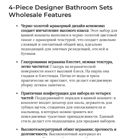
4-Piece Designer Bathroom Sets
Wholesale Features
Черно-золотой мраморный дизайн мгновенно
создает впечатление высокого класса
: Этот набор для
ванной комнаты выполнен в черно-золотой цветовой
гамме с мраморной текстурой, что создает довольно
сложный и элегантный общий вид, идеально
подходящий для элитных резиденций, отелей и
бутиков.
Глазурованная керамика блестит, нежная текстура,
легко чистится:
Глазурь на керамической
поверхности имеет высокий блеск. На ощупь она
гладкая и блестящая. Пятна от воды и грязь
практически не пристают, что делает ежедневную
уборку легким занятием.
Практичная конфигурация для набора из четырех
частей:
Поддерживайте порядок в ванной комнате: в
комплект входят дозатор для мыла, держатель для
зубных щеток, стаканчик для ополаскивателя и
мыльница, в которых можно хранить все
повседневные туалетные принадлежности. Единый
стиль делает его подходящим для продажи наборов.
Высокотемпературный обжиг керамики; прочность и
долговечность
: Высокоплотный материал из