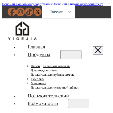
Перейти к основному содержанию
Перейти к нижнему колонтитулу
Russian
English
French
German
Spanish
Главная
Portuguese
Продукты
Japanese
Набор для ванной комнаты
Arabic
Дозатор для мыла
Держатель для зубных щеток
Тумблер
Мыльница
Держатель для туалетной щётки
Пользовательский
Возможности