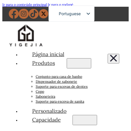
Ir para o conteúdo principal
Ir para o rodapé
Portuguese
English
French
German
Russian
Página inicial
Spanish
Produtos
Japanese
Conjunto para casa de banho
Arabic
Dispensador de sabonete
Suporte para escovas de dentes
Copo
Saboneteira
Suporte para escova de sanita
Personalizado
Capacidade