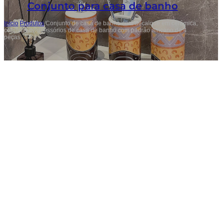
Conjunto para casa de banho
Início
/
Produtos
/
Conjunto de casa de banho com decalque em cerâmica,
conjunto de acessórios de casa de banho com padrão africano de 4
peças