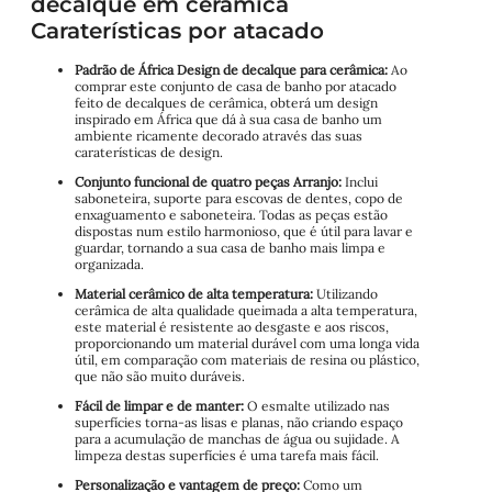
decalque em cerâmica
Caraterísticas por atacado
Padrão de África Design de decalque para cerâmica:
Ao
comprar este conjunto de casa de banho por atacado
feito de decalques de cerâmica, obterá um design
inspirado em África que dá à sua casa de banho um
ambiente ricamente decorado através das suas
caraterísticas de design.
Conjunto funcional de quatro peças Arranjo:
Inclui
saboneteira, suporte para escovas de dentes, copo de
enxaguamento e saboneteira. Todas as peças estão
dispostas num estilo harmonioso, que é útil para lavar e
guardar, tornando a sua casa de banho mais limpa e
organizada.
Material cerâmico de alta temperatura:
Utilizando
cerâmica de alta qualidade queimada a alta temperatura,
este material é resistente ao desgaste e aos riscos,
proporcionando um material durável com uma longa vida
útil, em comparação com materiais de resina ou plástico,
que não são muito duráveis.
Fácil de limpar e de manter:
O esmalte utilizado nas
superfícies torna-as lisas e planas, não criando espaço
para a acumulação de manchas de água ou sujidade. A
limpeza destas superfícies é uma tarefa mais fácil.
Personalização e vantagem de preço:
Como um