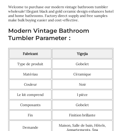
Welcome to purchase our modern vintage bathroom tumbler
wholesale! Elegant black and gold ceramic design enhances hotel
and home bathrooms. Factory direct supply and free samples
make bulk buying easier and cost-effective.
Modern Vintage Bathroom
Tumbler Parameter：
Fabricant
Yigejia
Type de produit
Gobelet
Matériau
Céramique
Couleur
Noir
Le kit comprend
1 pièce
Composants
Gobelet
Fin
Finition brillante
Maison, Salle de bain, Hôtels,
Demande
Appartements, Spa