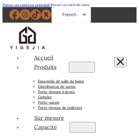
Passer au contenu principal
Passer au pied de page
French
English
German
Russian
Spanish
Accueil
Portuguese
Produits
Japanese
Ensemble de salle de bains
Arabic
Distributeur de savon
Porte-brosse à dents
Gobelet
Porte-savon
Porte-brosse de toilettes
Sur mesure
Capacité