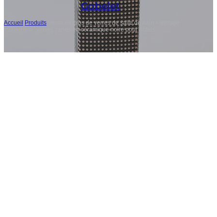
Gobelet
Accueil
/
Produits
/
Vente en gros de verres de salle de bain « vintage
moderne » : verres carrés en céramique noire pour hôtels