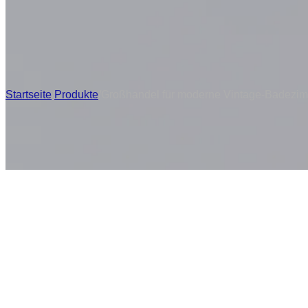
Startseite
/
Produkte
/
Großhandel für moderne Vintage-Badezimm