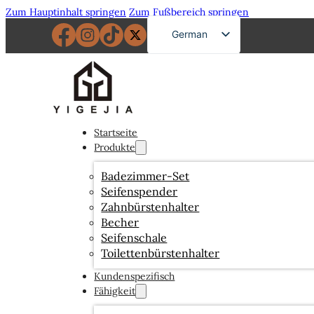
Zum Hauptinhalt springen
Zum Fußbereich springen
German
English
French
Russian
Spanish
Startseite
Produkte
Portuguese
Japanese
Badezimmer-Set
Seifenspender
Arabic
Zahnbürstenhalter
Becher
Seifenschale
Toilettenbürstenhalter
Kundenspezifisch
Fähigkeit