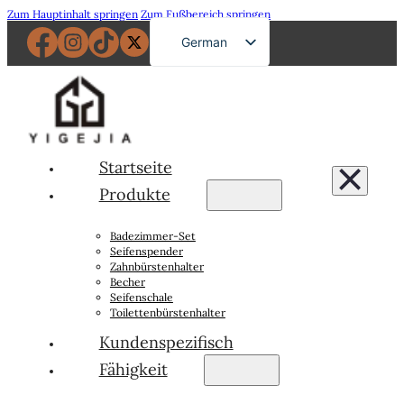
Zum Hauptinhalt springen
Zum Fußbereich springen
German
English
French
Russian
Spanish
Startseite
Portuguese
Produkte
Japanese
Badezimmer-Set
Arabic
Seifenspender
Zahnbürstenhalter
Becher
Seifenschale
Toilettenbürstenhalter
Kundenspezifisch
Fähigkeit