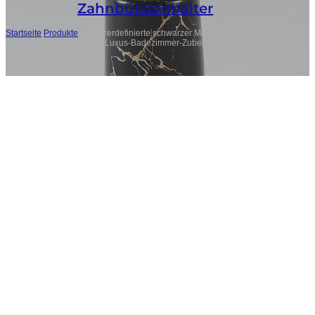
Zahnbürstenhalter
Startseite
/
Produkte
/
Benutzerdefinierte schwarzer Marmor Muster
Becherhalter, keramische Luxus-Badezimmer-Zubehör Fabrik