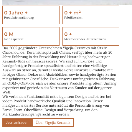
0
Jahre +
0
+ m²
Produktionserfahrung
Fabrikbereich
0
M
0
+
Jahr Kapazität
Mitarbeiter des Unternehmens
Das 2005 gegründete Unternehmen Yigejia Ceramics mit Sitz in
Chaozhou, der Keramikhauptstadt Chinas, verfügt über mehr als 20
Jahre Erfahrung in der Entwicklung und Herstellung hochwertiger
Keramik-Badezimmeraccessoires. Wir sind auf luxuriöse und
handgefertigte Produkte spezialisiert und bieten eine vielfältige
Auswahl an Stilen an, darunter weiße Porzellanartikel, Produkte mit
farbiger Glasur, Dekor mit Abziehbildern sowie handgefertigte Serien
mit gebürsteter Oberfläche. Dank unserer umfangreichen Erfahrung
im ODM-/OEM-Bereich werden unsere Produkte in großem Umfang
exportiert und genießen das Vertrauen von Kunden auf der ganzen
Welt.
Wir verbinden Funktionalität mit elegantem Design und bieten bei
jedem Produkt handwerkliche Qualität und Innovation. Unser
maßgeschneiderter Service unterstützt die Personalisierung von
Farbe, Form, Oberfläche, Design und Verpackung, um den
Marktanforderungen gerecht zu werden.
Über Yigejia Keramik
Jetzt anfragen