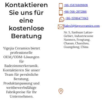
Kontaktieren
+86-15876809808
Sie uns für
+86-768-2972186
+86-15916477043
eine
Sales3@jiayeceramics.com
kostenlose
Nr. 5, Sanhuan Laitao-
Beratung
Gebiet, Industriezone 
Nanmen, Fengtang, 
Chaoan, Chaozhou, 
Guangdong, China
Yigejia Ceramics bietet
professionelle
OEM/ODM-Lösungen
für
Badezimmerkeramik.
Kontaktieren Sie unser
Team für persönliche
Beratung,
Produktanpassung und
wettbewerbsfähige
Fabrikpreise für Ihr
Unternehmen.