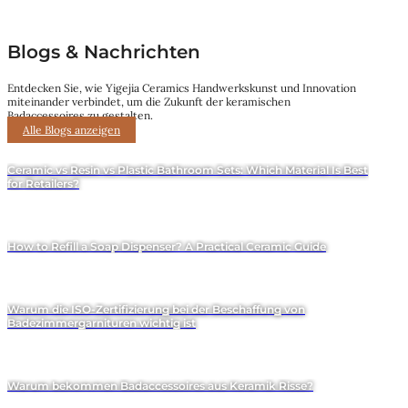
Blogs & Nachrichten
Entdecken Sie, wie Yigejia Ceramics Handwerkskunst und Innovation
miteinander verbindet, um die Zukunft der keramischen
Badaccessoires zu gestalten.
Alle Blogs anzeigen
Ceramic vs Resin vs Plastic Bathroom Sets: Which Material Is Best
for Retailers?
How to Refill a Soap Dispenser? A Practical Ceramic Guide
Warum die ISO-Zertifizierung bei der Beschaffung von
Badezimmergarnituren wichtig ist
Warum bekommen Badaccessoires aus Keramik Risse?