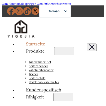
Zum Hauptinhalt springen
Zum Fußbereich springen
German
English
French
Russian
Spanish
Startseite
Portuguese
Produkte
Japanese
Badezimmer-Set
Arabic
Seifenspender
Zahnbürstenhalter
Becher
Seifenschale
Toilettenbürstenhalter
Kundenspezifisch
Fähigkeit