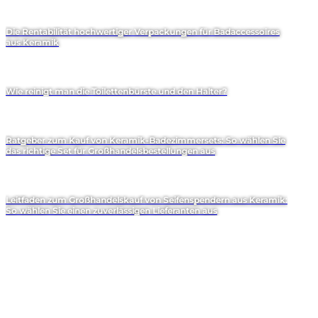
Die Rentabilität hochwertiger Verpackungen für Badaccessoires
aus Keramik
Wie reinigt man die Toilettenbürste und den Halter?
Ratgeber zum Kauf von Keramik-Badezimmersets: So wählen Sie
das richtige Set für Großhandelsbestellungen aus
Leitfaden zum Großhandelskauf von Seifenspendern aus Keramik:
So wählen Sie einen zuverlässigen Lieferanten aus