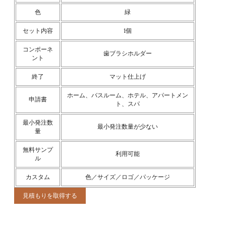
色
緑
セット内容
1個
コンポーネ
歯ブラシホルダー
ント
終了
マット仕上げ
ホーム、バスルーム、ホテル、アパートメン
申請書
ト、スパ
最小発注数
最小発注数量が少ない
量
無料サンプ
利用可能
ル
カスタム
色／サイズ／ロゴ／パッケージ
見積もりを取得する