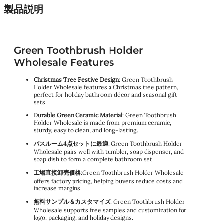
製品説明
Green Toothbrush Holder
Wholesale Features
Christmas Tree Festive Design
: Green Toothbrush
Holder Wholesale features a Christmas tree pattern,
perfect for holiday bathroom décor and seasonal gift
sets.
Durable Green Ceramic Material
: Green Toothbrush
Holder Wholesale is made from premium ceramic,
sturdy, easy to clean, and long-lasting.
バスルーム4点セットに最適
: Green Toothbrush Holder
Wholesale pairs well with tumbler, soap dispenser, and
soap dish to form a complete bathroom set.
工場直接卸売価格
:Green Toothbrush Holder Wholesale
offers factory pricing, helping buyers reduce costs and
increase margins.
無料サンプル＆カスタマイズ
: Green Toothbrush Holder
Wholesale supports free samples and customization for
logo, packaging, and holiday designs.