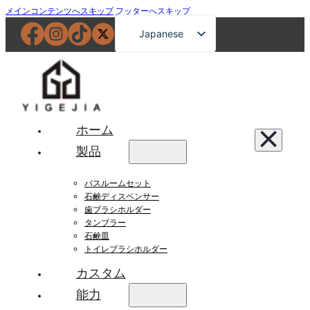
メインコンテンツへスキップ
フッターへスキップ
Japanese
English
French
German
Russian
ホーム
Spanish
製品
Portuguese
バスルームセット
Arabic
石鹸ディスペンサー
歯ブラシホルダー
タンブラー
石鹸皿
トイレブラシホルダー
カスタム
能力