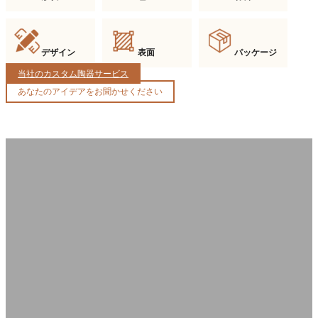
デザイン
表面
パッケージ
当社のカスタム陶器サービス
あなたのアイデアをお聞かせください
なぜ私たちが最適な製造業者なのか？
当社は優れた設計・生産能力により、高品質なセラミック製バスルームア
クセサリーを提供します。確かな職人技とOEM/ODMサポートを備えた
Yigejia Ceramicsは、高級セラミック製造における信頼できるパートナー
です。.
1. 革新的なデザイン
2. OEM/ODM対応
新鮮で手作り感のある陶器の美学
あなたのアイデアに柔軟なソリュー