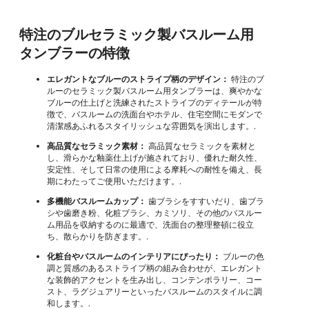
特注のブルセラミック製バスルーム用
タンブラーの特徴
エレガントなブルーのストライプ柄のデザイン：
特注のブ
ルーのセラミック製バスルーム用タンブラーは、爽やかな
ブルーの仕上げと洗練されたストライプのディテールが特
徴で、バスルームの洗面台やホテル、住宅空間にモダンで
清潔感あふれるスタイリッシュな雰囲気を演出します。.
高品質なセラミック素材：
高品質なセラミックを素材と
し、滑らかな釉薬仕上げが施されており、優れた耐久性、
安定性、そして日常の使用による摩耗への耐性を備え、長
期にわたってご使用いただけます。.
多機能バスルームカップ：
歯ブラシをすすいだり、歯ブラ
シや歯磨き粉、化粧ブラシ、カミソリ、その他のバスルー
ム用品を収納するのに最適で、洗面台の整理整頓に役立
ち、散らかりを防ぎます。.
化粧台やバスルームのインテリアにぴったり：
ブルーの色
調と質感のあるストライプ柄の組み合わせが、エレガント
な装飾的アクセントを生み出し、コンテンポラリー、コー
スト、ラグジュアリーといったバスルームのスタイルに調
和します。.