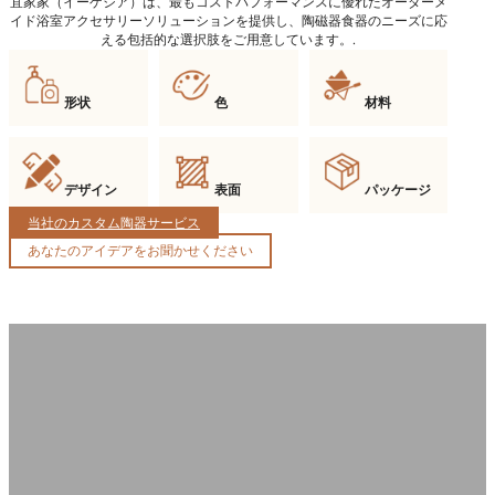
宜家家（イーゲジア）は、最もコストパフォーマンスに優れたオーダーメ
イド浴室アクセサリーソリューションを提供し、陶磁器食器のニーズに応
える包括的な選択肢をご用意しています。.
形状
色
材料
デザイン
表面
パッケージ
当社のカスタム陶器サービス
あなたのアイデアをお聞かせください
なぜ私たちが最適な製造業者なのか？
当社は優れた設計・生産能力により、高品質なセラミック製バスルームア
クセサリーを提供します。確かな職人技とOEM/ODMサポートを備えた
Yigejia Ceramicsは、高級セラミック製造における信頼できるパートナー