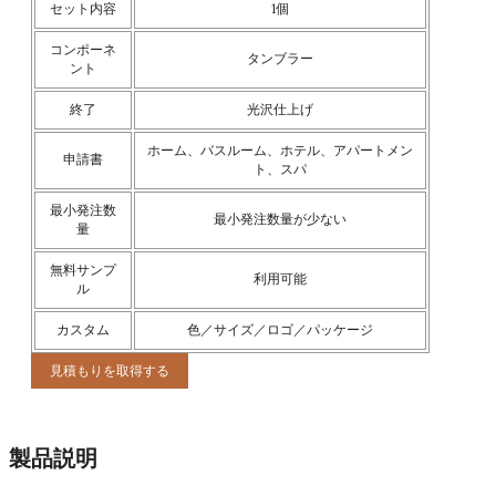
セット内容
1個
コンポーネ
タンブラー
ント
終了
光沢仕上げ
ホーム、バスルーム、ホテル、アパートメン
申請書
ト、スパ
最小発注数
最小発注数量が少ない
量
無料サンプ
利用可能
ル
カスタム
色／サイズ／ロゴ／パッケージ
見積もりを取得する
製品説明