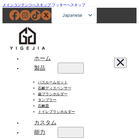
メインコンテンツへスキップ
フッターへスキップ
Japanese
English
French
German
Russian
ホーム
Spanish
製品
Portuguese
バスルームセット
Arabic
石鹸ディスペンサー
歯ブラシホルダー
タンブラー
石鹸皿
トイレブラシホルダー
カスタム
能力