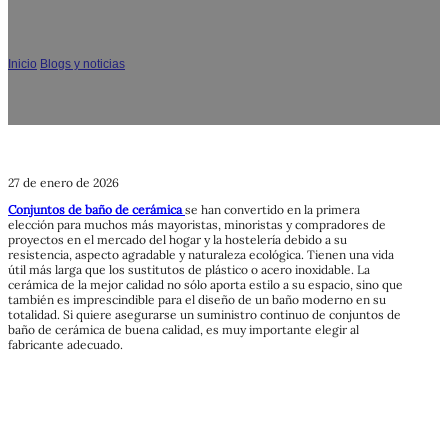
Dónde comprar juegos de baño de cerámica al
por mayor de fabricantes fiables
Inicio
/
Blogs y noticias
/
Dónde comprar juegos de baño de cerámica al por
mayor de fabricantes fiables
27 de enero de 2026
Conjuntos de baño de cerámica
se han convertido en la primera
elección para muchos más mayoristas, minoristas y compradores de
proyectos en el mercado del hogar y la hostelería debido a su
resistencia, aspecto agradable y naturaleza ecológica. Tienen una vida
útil más larga que los sustitutos de plástico o acero inoxidable. La
cerámica de la mejor calidad no sólo aporta estilo a su espacio, sino que
también es imprescindible para el diseño de un baño moderno en su
totalidad. Si quiere asegurarse un suministro continuo de conjuntos de
baño de cerámica de buena calidad, es muy importante elegir al
fabricante adecuado.