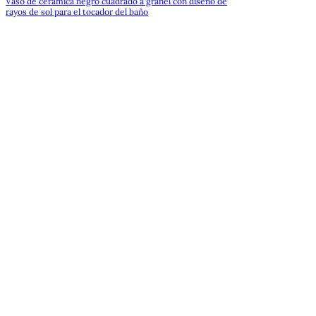
Vaso de cerámica negro cuadrado a granel con diseño de
rayos de sol para el tocador del baño