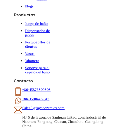
Blogs
Productos
Juego de baño
Dispensador de
jabón
Portacepillos de
dientes
Vasos
Jabonera
Soporte para el
cepillo del baño
Contacto
+86-15876809808
+86-15916477043
Sales3@jiayeceramics.com
N.º 5 de la zona de Sanhuan Laitao, zona industrial de 
Nanmen, Fengtang, Chaoan, Chaozhou, Guangdong, 
China.