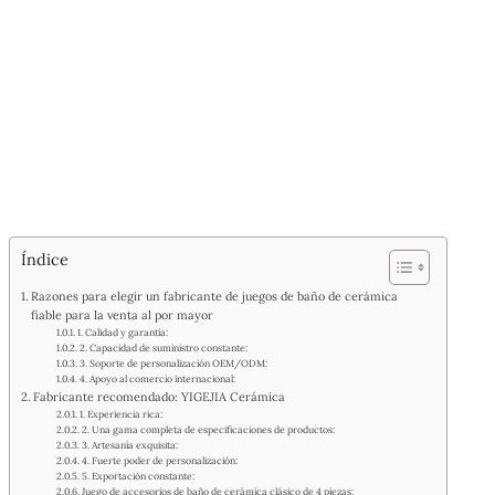
Índice
Razones para elegir un fabricante de juegos de baño de cerámica
fiable para la venta al por mayor
1. Calidad y garantía:
2. Capacidad de suministro constante:
3. Soporte de personalización OEM/ODM:
4. Apoyo al comercio internacional:
Fabricante recomendado: YIGEJIA Cerámica
1. Experiencia rica:
2. Una gama completa de especificaciones de productos:
3. Artesanía exquisita:
4. Fuerte poder de personalización:
5. Exportación constante:
Juego de accesorios de baño de cerámica clásico de 4 piezas: