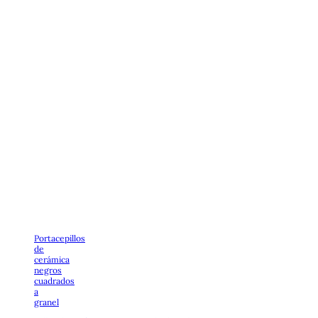
Portacepillos
de
cerámica
negros
cuadrados
a
granel