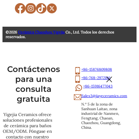
©2026
Cerámica Chaozhou Yigejia
Co., Ltd. Todos los derechos
reservados.
Contáctenos
+86-15876809808
para una
+86-768-2972186
+86-15916477043
consulta
Sales3@jiayeceramics.com
gratuita
N.º 5 de la zona de 
Sanhuan Laitao, zona 
industrial de Nanmen, 
Yigejia Ceramics ofrece
Fengtang, Chaoan, 
soluciones profesionales
Chaozhou, Guangdong, 
de cerámica para baños
China.
OEM/ODM. Póngase en
contacto con nuestro