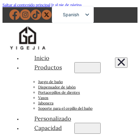
Saltar al contenido principal
Ir al pie de página
Spanish
English
French
German
Russian
Inicio
Portuguese
Productos
Japanese
Juego de baño
Arabic
Dispensador de jabón
Portacepillos de dientes
Vasos
Jabonera
Soporte para el cepillo del baño
Personalizado
Capacidad