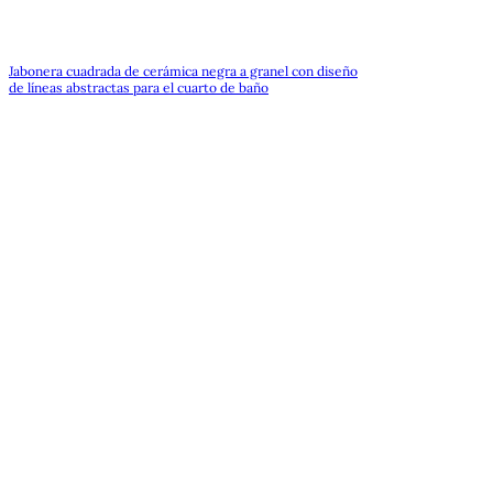
Jabonera cuadrada de cerámica negra a granel con diseño
de líneas abstractas para el cuarto de baño