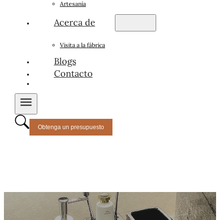
Artesanía
Acerca de
Visita a la fábrica
Blogs
Contacto
Obtenga un presupuesto