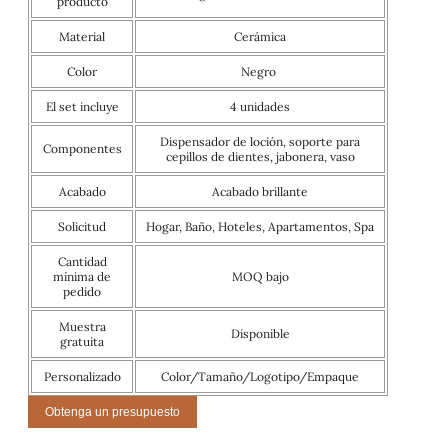
producto
Material
Cerámica
Color
Negro
El set incluye
4 unidades
Dispensador de loción, soporte para
Componentes
cepillos de dientes, jabonera, vaso
Acabado
Acabado brillante
Solicitud
Hogar, Baño, Hoteles, Apartamentos, Spa
Cantidad
mínima de
MOQ bajo
pedido
Muestra
Disponible
gratuita
Personalizado
Color/Tamaño/Logotipo/Empaque
Obtenga un presupuesto