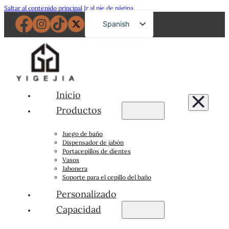
Saltar al contenido principal
Ir al pie de página
Spanish
English
French
German
Russian
Inicio
Portuguese
Productos
Japanese
Juego de baño
Arabic
Dispensador de jabón
Portacepillos de dientes
Vasos
Jabonera
Soporte para el cepillo del baño
Personalizado
Capacidad