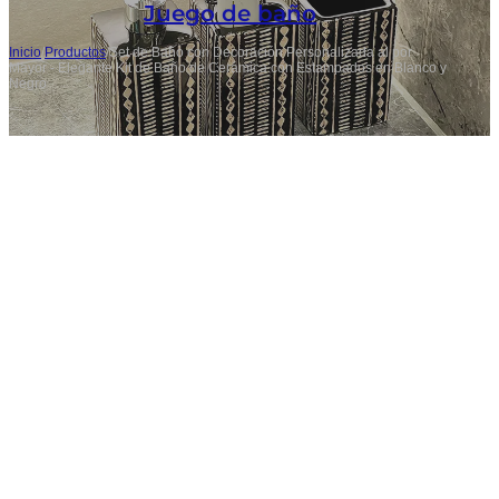
Juego de baño
Inicio
/
Productos
/
Set de Baño con Decoración Personalizada al por
Mayor - Elegante Kit de Baño de Cerámica con Estampados en Blanco y
Negro